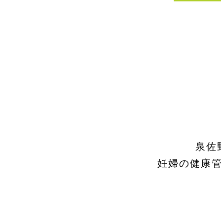
泉佐
妊婦の健康